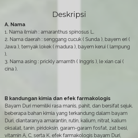
Deskripsi
A. Nama
1. Nama ilmiah : amaranthus spinosus L.
2. Nama daerah : senggang cucuk ( Sunda ), bayem eri (
Jawa ), ternyak lokek ( madura ), bayem kerui ( lampung
).
3. Nama asing : prickly amarnth ( Inggris ), le xian cai (
cina ).
B kandungan kimia dan efek farmakologis
Bayam Duri memiliki rasa manis, pahit, dan bersifat sejuk.
beberapa bahan kimia yang terkandung dalam bayam
Duri, diantaranya amarantin, rutin, kalium, nitrat, kalium
oksalat, tanin, piridoksin, garam-garam fosfat, zat besi,
vitamin A, C, serta K. efek farmakologis bayam Duri,