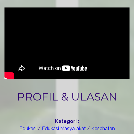
PROFIL & ULASAN
Kategori :
Edukasi
/
Edukasi Masyarakat
/
Kesehatan