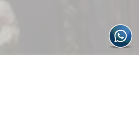
INFO DATA USAHA
WAHIBUL TOUR