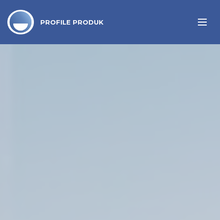
PROFILE PRODUK