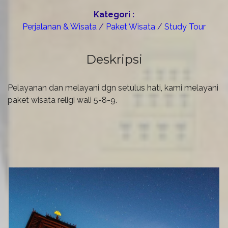
Kategori :
Perjalanan & Wisata
/
Paket Wisata
/
Study Tour
Deskripsi
Pelayanan dan melayani dgn setulus hati, kami melayani
paket wisata religi wali 5-8-9.