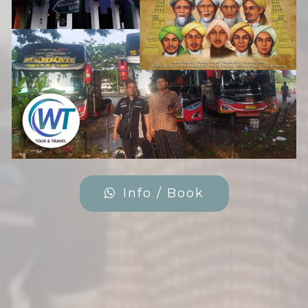
Info / Book