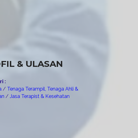
FIL & ULASAN
i :
sa
/
Tenaga Terampil, Tenaga Ahli &
tan
/
Jasa Terapist & Kesehatan