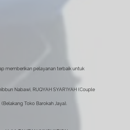
p memberikan pelayanan terbaik untuk
n Thibbun Nabawi, RUQYAH SYAR'IYAH (Couple
Belakang Toko Barokah Jaya).