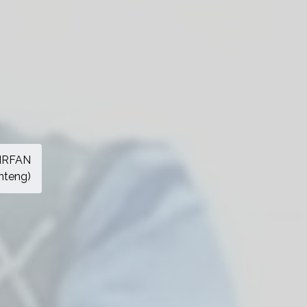
IRFAN
nteng)