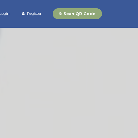
Scan QR Code
Login
Register