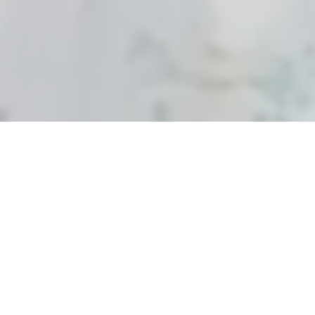
INFO DATA USAHA
UR TERAPIS TRADISIONAL BLAM