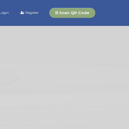
Scan QR Code
Login
Register