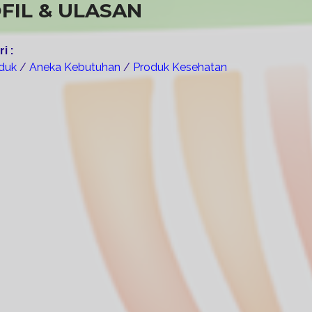
FIL & ULASAN
i :
oduk
/
Aneka Kebutuhan
/
Produk Kesehatan