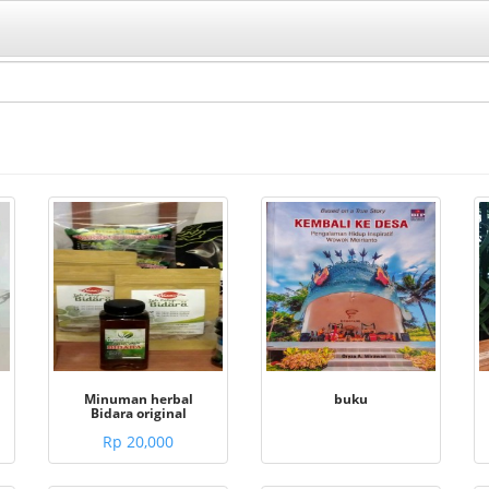
Minuman herbal
buku
Bidara original
Rp 20,000