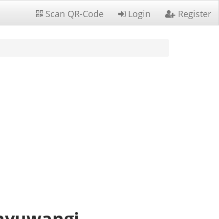
Scan QR-Code
Login
Register
anyuwangi